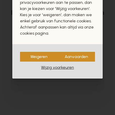
privacyvoorkeuren aan te passen, dan
kan je kiezen voor 'Wijzig voorkeuren'.
Deze producten zullen u zeker en
Kies je voor 'weigeren', dan maken we
vast ook interesseren
enkel gebruik van functionele cookies.
Achteraf aanpassen kan altijd via onze
cookies pagina.
- 40%
Weigeren
Aanvaarden
Wijzig voorkeuren