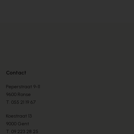
SANDALEN
SA
€ 70,00
€ 
€ 100,00
Contact
Peperstraat 9-11
9600 Ronse
T.
055 21 19 67
Koestraat 13
9000 Gent
T.
09 223 28 25