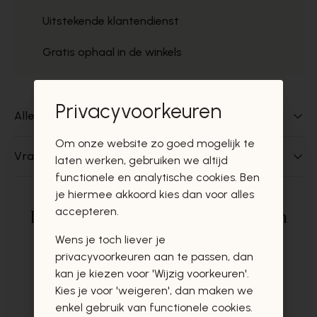
Uitstekende klantendienst
Gratis ophaal in de winkels
Privacyvoorkeuren
Alles over dit product
Om onze website zo goed mogelijk te
Vragen over dit product?
laten werken, gebruiken we altijd
functionele en analytische cookies. Ben
je hiermee akkoord kies dan voor alles
accepteren.
Deze producten zullen u zeker en
vast ook interesseren
Wens je toch liever je
privacyvoorkeuren aan te passen, dan
kan je kiezen voor 'Wijzig voorkeuren'.
Kies je voor 'weigeren', dan maken we
enkel gebruik van functionele cookies.