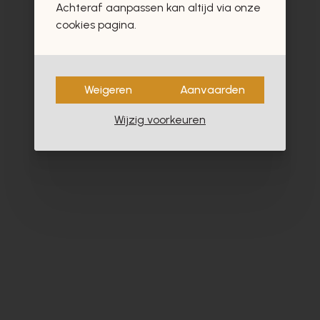
Achteraf aanpassen kan altijd via onze
- 30%
cookies pagina.
Weigeren
Aanvaarden
Wijzig voorkeuren
Cypres
Cy