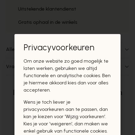
Uitstekende klantendienst
Gratis ophaal in de winkels
Privacyvoorkeuren
Alles over dit product
Om onze website zo goed mogelijk te
Vragen over dit product?
laten werken, gebruiken we altijd
functionele en analytische cookies. Ben
je hiermee akkoord kies dan voor alles
accepteren.
Deze producten zullen u zeker en
vast ook interesseren
Wens je toch liever je
privacyvoorkeuren aan te passen, dan
kan je kiezen voor 'Wijzig voorkeuren'.
Kies je voor 'weigeren', dan maken we
enkel gebruik van functionele cookies.