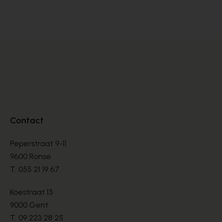
INSTAPPERS
IN
€ 80,00
€ 
Contact
Peperstraat 9-11
9600 Ronse
T.
055 21 19 67
Koestraat 13
9000 Gent
T.
09 223 28 25