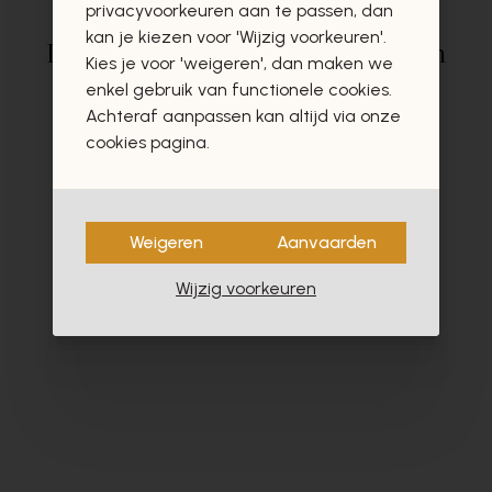
privacyvoorkeuren aan te passen, dan
kan je kiezen voor 'Wijzig voorkeuren'.
Deze producten zullen u zeker en
Kies je voor 'weigeren', dan maken we
vast ook interesseren
enkel gebruik van functionele cookies.
Achteraf aanpassen kan altijd via onze
cookies pagina.
- 60%
Weigeren
Aanvaarden
Wijzig voorkeuren