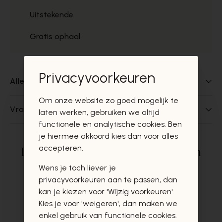
Uitstekende
Gratis ophaal
Privacyvoorkeuren
Alles over dit product
Om onze website zo goed mogelijk te
Vragen over dit product?
laten werken, gebruiken we altijd
functionele en analytische cookies. Ben
je hiermee akkoord kies dan voor alles
accepteren.
Deze producten zullen u zeker en
vast ook interesseren
Wens je toch liever je
privacyvoorkeuren aan te passen, dan
kan je kiezen voor 'Wijzig voorkeuren'.
Kies je voor 'weigeren', dan maken we
enkel gebruik van functionele cookies.