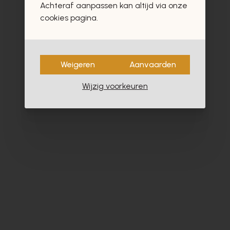
Achteraf aanpassen kan altijd via onze
- 60%
cookies pagina.
Weigeren
Aanvaarden
Wijzig voorkeuren
Roberto Festa
Ha