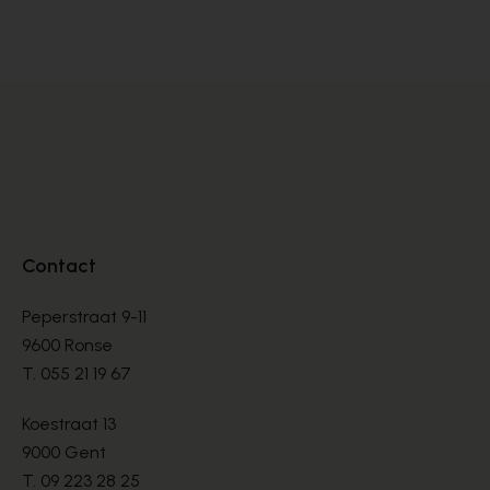
BALLERINA'S
BA
€ 87,60
€ 
€ 219,00
Contact
Peperstraat 9-11
9600 Ronse
T.
055 21 19 67
Koestraat 13
9000 Gent
T.
09 223 28 25