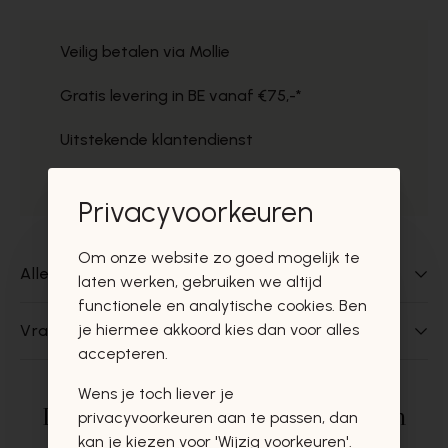
Veilig betalen via Mollie
Gratis levering in BE vanaf €75,-*
Uitstekende klantendienst
Gratis ophaal in de winkels
Privacyvoorkeuren
Om onze website zo goed mogelijk te
Alles over dit product
laten werken, gebruiken we altijd
functionele en analytische cookies. Ben
je hiermee akkoord kies dan voor alles
Vragen over dit product?
accepteren.
Wens je toch liever je
Deze producten zullen u zeker en
privacyvoorkeuren aan te passen, dan
kan je kiezen voor 'Wijzig voorkeuren'.