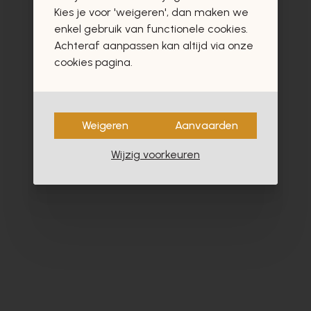
vast ook interesseren
Kies je voor 'weigeren', dan maken we
enkel gebruik van functionele cookies.
Achteraf aanpassen kan altijd via onze
cookies pagina.
Weigeren
Aanvaarden
Wijzig voorkeuren