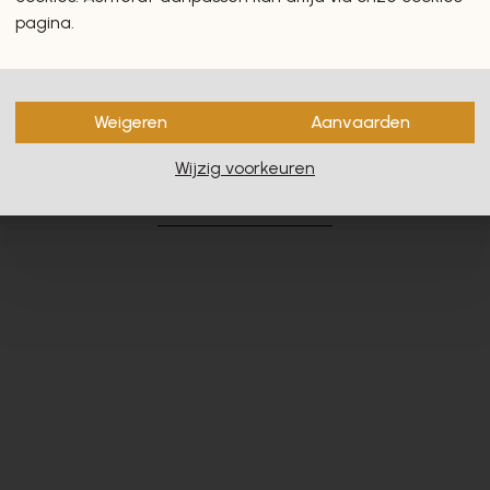
pagina.
Weigeren
Aanvaarden
en zullen u zeker en vast ook
Wijzig voorkeuren