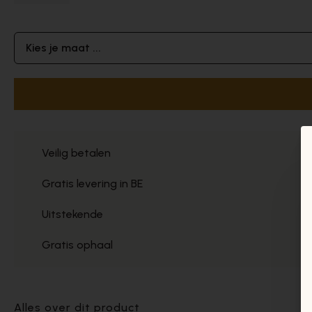
Kies je maat ...
Veilig betalen
Gratis levering in BE
Uitstekende
Gratis ophaal
Alles over dit product