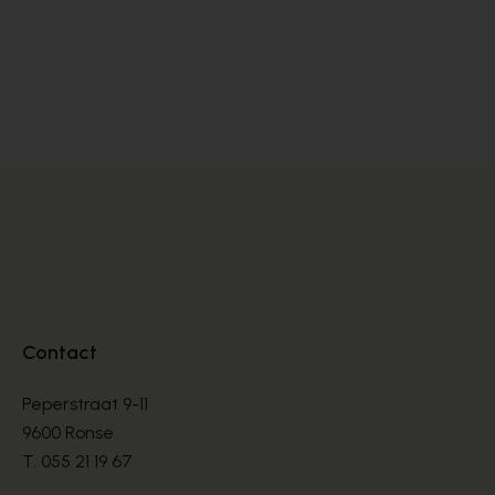
Cypres
SANDALEN
€ 70,00
€ 100,00
Contact
Peperstraat 9-11
9600 Ronse
T.
055 21 19 67