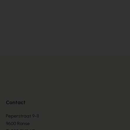
Satorisan
Dl
SNEAKERS
SN
€ 76,00
€ 
€ 190,00
Contact
Peperstraat 9-11
9600 Ronse