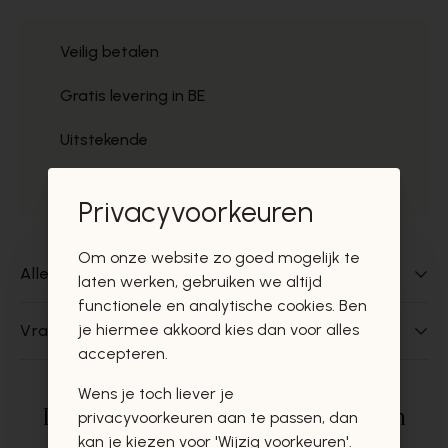
Veilig betalen
Gratis levering in BE
Uitstekende
Gratis ophaal
Privacyvoorkeuren
Om onze website zo goed mogelijk te
Alles over dit product
laten werken, gebruiken we altijd
functionele en analytische cookies. Ben
je hiermee akkoord kies dan voor alles
Vragen over dit product?
accepteren.
Wens je toch liever je
Deze producten zullen u zeker en
privacyvoorkeuren aan te passen, dan
kan je kiezen voor 'Wijzig voorkeuren'.