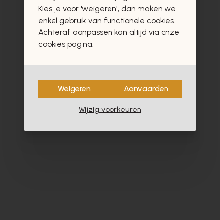
vast ook interesseren
Kies je voor 'weigeren', dan maken we
enkel gebruik van functionele cookies.
Achteraf aanpassen kan altijd via onze
cookies pagina.
- 60%
Weigeren
Aanvaarden
Wijzig voorkeuren