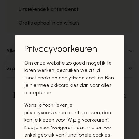
Uitstekende klantendienst
Gratis ophaal in de winkels
Privacyvoorkeuren
Alles over dit product
Om onze website zo goed mogelijk te
Vragen over dit product?
laten werken, gebruiken we altijd
functionele en analytische cookies. Ben
je hiermee akkoord kies dan voor alles
accepteren.
Deze producten zullen u zeker en
vast ook interesseren
Wens je toch liever je
privacyvoorkeuren aan te passen, dan
kan je kiezen voor 'Wijzig voorkeuren'.
Kies je voor 'weigeren', dan maken we
enkel gebruik van functionele cookies.