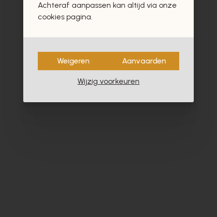
Achteraf aanpassen kan altijd via onze
- 40%
cookies pagina.
Weigeren
Aanvaarden
Wijzig voorkeuren
Dlsport
Ho