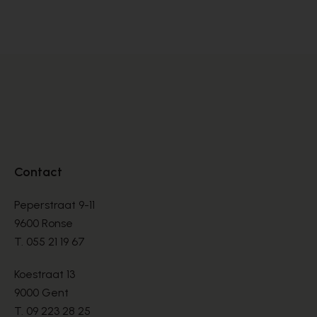
SNEAKERS
SN
€ 99,00
€ 
€ 165,00
Contact
Peperstraat 9-11
9600 Ronse
T.
055 21 19 67
Koestraat 13
9000 Gent
T.
09 223 28 25