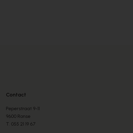
Cypres
SANDALEN
€ 70,00
€ 100,00
Contact
Peperstraat 9-11
9600 Ronse
T.
055 21 19 67