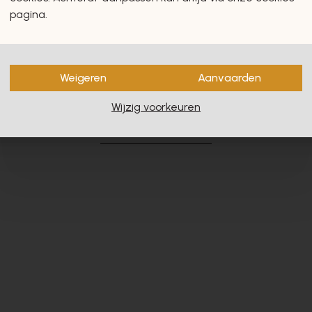
pagina.
Weigeren
Aanvaarden
en zullen u zeker en vast ook
Wijzig voorkeuren