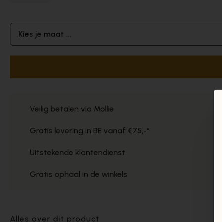
Kies je maat ...
Veilig betalen via Mollie
Gratis levering in BE vanaf €75,-*
Uitstekende klantendienst
Gratis ophaal in de winkels
Alles over dit product