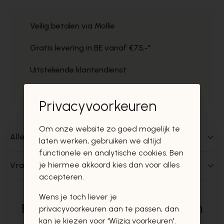
Veilig betalen via Mollie
Gratis levering in BE vanaf €75,-*
Uitstekende klantendienst
Gratis ophaal in de winkels
Privacyvoorkeuren
Om onze website zo goed mogelijk te
Alles over dit product
laten werken, gebruiken we altijd
functionele en analytische cookies. Ben
je hiermee akkoord kies dan voor alles
Vragen over dit product?
accepteren.
Wens je toch liever je
Deze producten zullen u zeker en
privacyvoorkeuren aan te passen, dan
kan je kiezen voor 'Wijzig voorkeuren'.