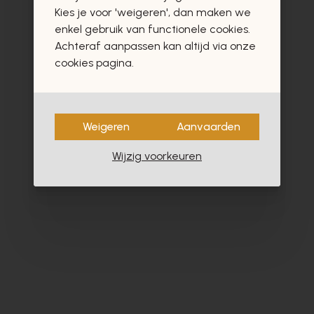
vast ook interesseren
Kies je voor 'weigeren', dan maken we
enkel gebruik van functionele cookies.
Achteraf aanpassen kan altijd via onze
cookies pagina.
- 40%
Weigeren
Aanvaarden
Wijzig voorkeuren