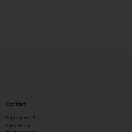
Dlsport
Sa
SNEAKERS
SN
€ 99,00
€ 
€ 165,00
Contact
Peperstraat 9-11
9600 Ronse