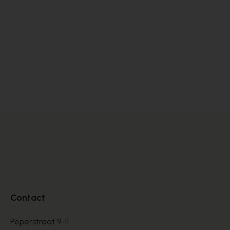
Satorisan
S
SNEAKERS
SN
€ 76,00
€ 
€ 190,00
Contact
Peperstraat 9-11