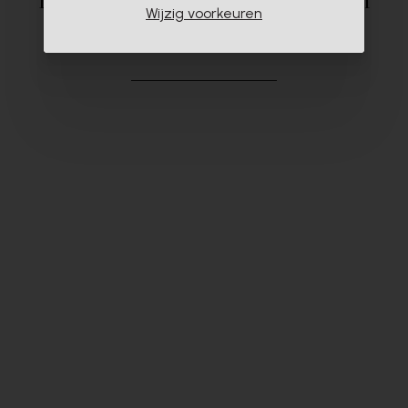
Deze producten zullen u zeker en
Wijzig voorkeuren
vast ook interesseren
- 60%