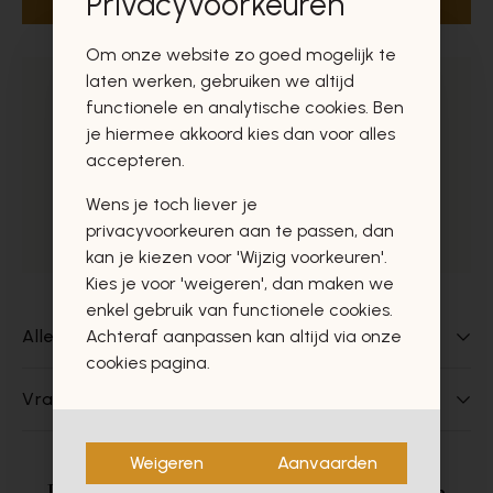
Privacyvoorkeuren
Om onze website zo goed mogelijk te
laten werken, gebruiken we altijd
Veilig betalen via Mollie
functionele en analytische cookies. Ben
je hiermee akkoord kies dan voor alles
Gratis levering in BE vanaf €75,-*
accepteren.
Uitstekende klantendienst
Wens je toch liever je
privacyvoorkeuren aan te passen, dan
Gratis ophaal in de winkels
kan je kiezen voor 'Wijzig voorkeuren'.
Kies je voor 'weigeren', dan maken we
enkel gebruik van functionele cookies.
Achteraf aanpassen kan altijd via onze
Alles over dit product
cookies pagina.
Vragen over dit product?
Weigeren
Aanvaarden