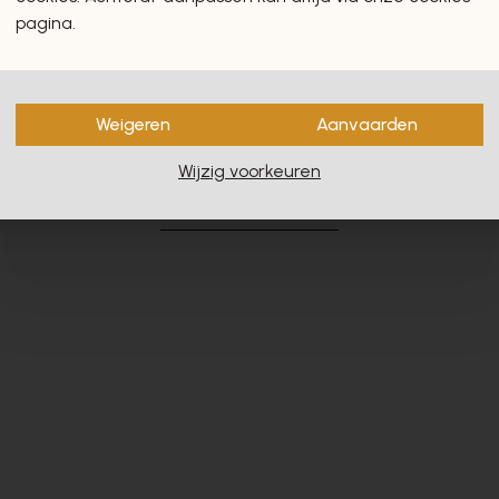
pagina.
Weigeren
Aanvaarden
en zullen u zeker en vast ook
Wijzig voorkeuren