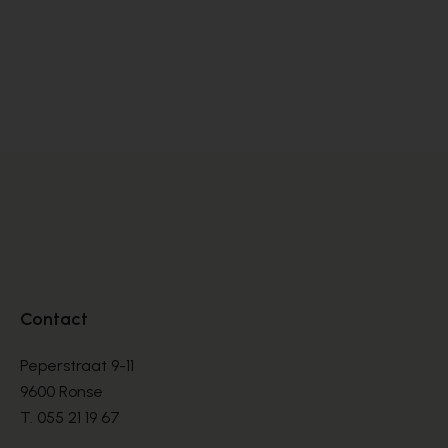
Satorisan
SNEAKERS
€ 76,00
€ 190,00
Contact
Peperstraat 9-11
9600 Ronse
T.
055 21 19 67