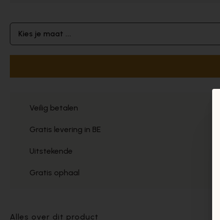
Kies je maat ...
Veilig betalen
Gratis levering in BE
Uitstekende
Gratis ophaal
Alles over dit product