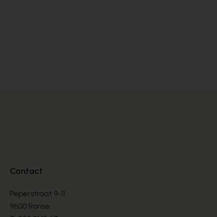
Satorisan
Ho
SNEAKERS
SN
€ 76,00
€ 
€ 190,00
Contact
Peperstraat 9-11
9600 Ronse