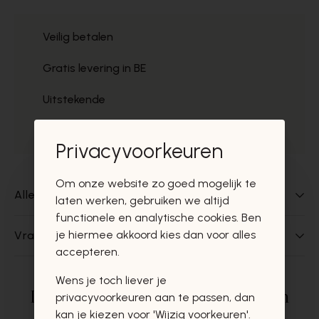
Veilig betalen
Gratis levering in BE
Uitstekende
Gratis ophaal
Privacyvoorkeuren
Om onze website zo goed mogelijk te
Alles over dit product
laten werken, gebruiken we altijd
functionele en analytische cookies. Ben
je hiermee akkoord kies dan voor alles
Vragen over dit product?
accepteren.
Wens je toch liever je
Deze producten zullen u zeker en
privacyvoorkeuren aan te passen, dan
kan je kiezen voor 'Wijzig voorkeuren'.