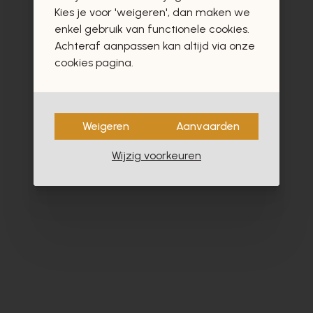
vast ook interesseren
Kies je voor 'weigeren', dan maken we
enkel gebruik van functionele cookies.
Achteraf aanpassen kan altijd via onze
cookies pagina.
- 60%
Weigeren
Aanvaarden
Wijzig voorkeuren