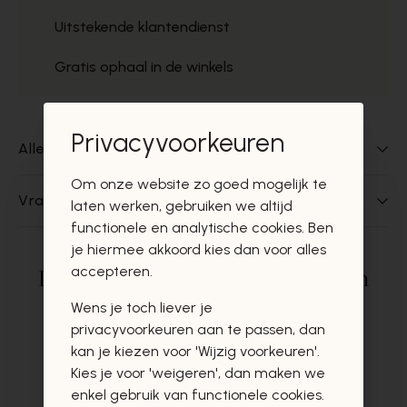
Uitstekende klantendienst
Gratis ophaal in de winkels
Privacyvoorkeuren
Alles over dit product
Om onze website zo goed mogelijk te
Vragen over dit product?
laten werken, gebruiken we altijd
functionele en analytische cookies. Ben
je hiermee akkoord kies dan voor alles
accepteren.
Deze producten zullen u zeker en
vast ook interesseren
Wens je toch liever je
privacyvoorkeuren aan te passen, dan
kan je kiezen voor 'Wijzig voorkeuren'.
Kies je voor 'weigeren', dan maken we
enkel gebruik van functionele cookies.