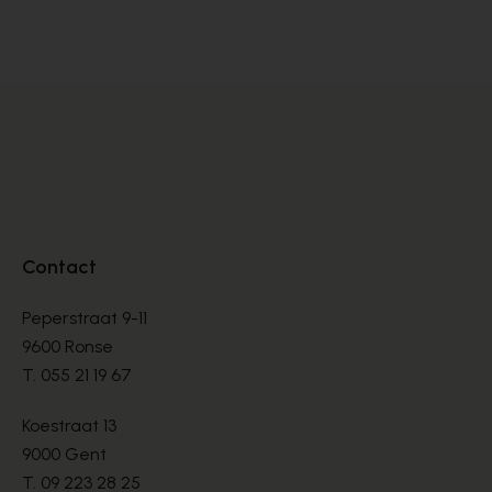
BOOTS
BO
€ 135,00
€ 
Contact
Peperstraat 9-11
9600 Ronse
T.
055 21 19 67
Koestraat 13
9000 Gent
T.
09 223 28 25