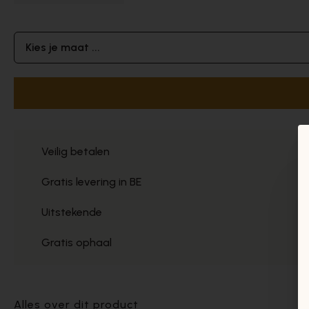
Kies je maat ...
Veilig betalen
Gratis levering in BE
Uitstekende
Gratis ophaal
Alles over dit product