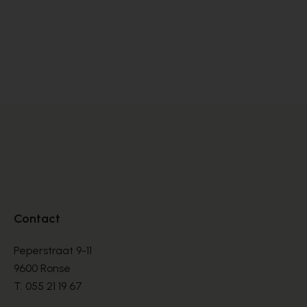
Satorisan
SNEAKERS
€ 76,00
€ 190,00
Contact
Peperstraat 9-11
9600 Ronse
T.
055 21 19 67