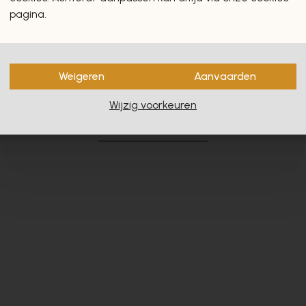
pagina.
Weigeren
Aanvaarden
en zullen u zeker en vast ook
Wijzig voorkeuren