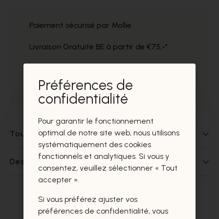
Paiement sécurisé par Mollie
Livraison Gratuite BE à partir de €75,-*
Service impeccable
Préférences de
Prélèvement gratuit dans nos magasins
confidentialité
Pour garantir le fonctionnement
optimal de notre site web, nous utilisons
Tout sur ce produit
systématiquement des cookies
fonctionnels et analytiques. Si vous y
Des questions sur ce produit?
consentez, veuillez sélectionner « Tout
accepter ».
Si vous préférez ajuster vos
Ces produits vous intéresseront
préférences de confidentialité, vous