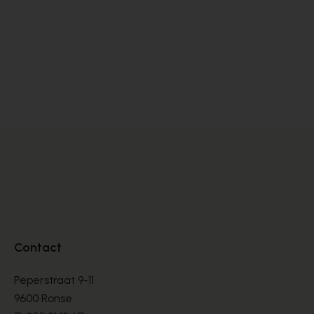
Alpe
Cy
BOOTS
BO
€ 135,00
€ 
Contact
Peperstraat 9-11
9600 Ronse