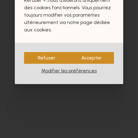
Refuser », nous utiliserons uniquement
des cookies fonctionnels. Vous pourrez
toujours modifier vos paramètres
ultérieurement via notre page dédiée
aux cookies.
Refuser
Accepter
Modifier les préférences
Alpe
Cy