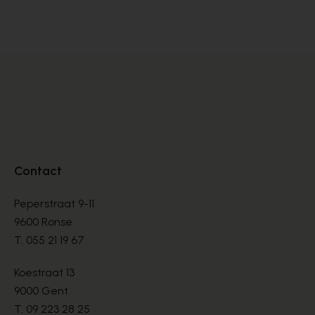
BOOTS
BO
€ 135,00
€ 
Contact
Peperstraat 9-11
9600 Ronse
T.
055 21 19 67
Koestraat 13
9000 Gent
T.
09 223 28 25