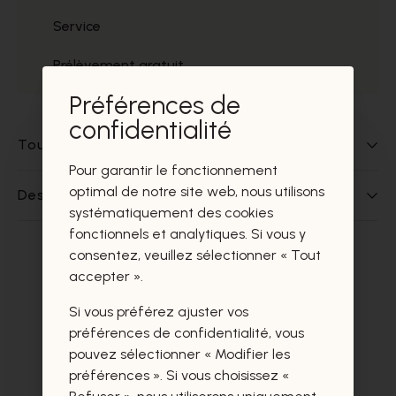
Service
Prélèvement gratuit
Préférences de
confidentialité
Tout sur ce produit
Pour garantir le fonctionnement
optimal de notre site web, nous utilisons
Des questions sur ce produit?
systématiquement des cookies
fonctionnels et analytiques. Si vous y
consentez, veuillez sélectionner « Tout
Ces produits vous intéresseront
accepter ».
certainement aussi.
Si vous préférez ajuster vos
préférences de confidentialité, vous
pouvez sélectionner « Modifier les
préférences ». Si vous choisissez «