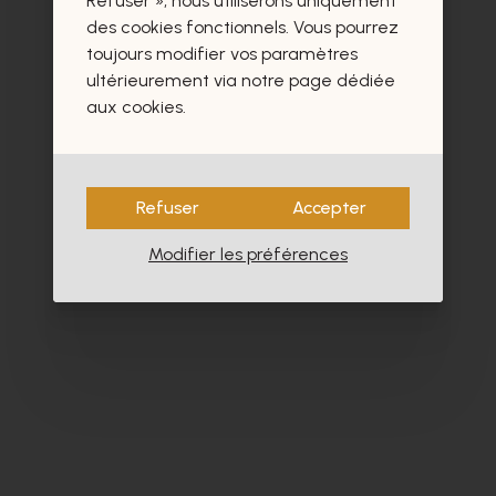
Refuser », nous utiliserons uniquement
- 60%
des cookies fonctionnels. Vous pourrez
toujours modifier vos paramètres
ultérieurement via notre page dédiée
aux cookies.
Refuser
Accepter
Modifier les préférences
Satorisan
Dl