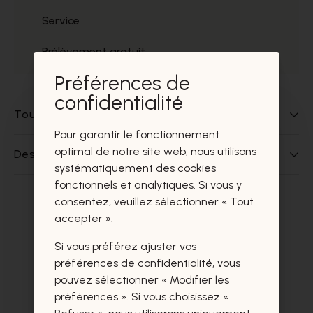
Service
Prélèvement gratuit
Préférences de
confidentialité
Tout sur ce produit
Pour garantir le fonctionnement
optimal de notre site web, nous utilisons
Des questions sur ce produit?
systématiquement des cookies
fonctionnels et analytiques. Si vous y
consentez, veuillez sélectionner « Tout
Ces produits vous intéresseront
accepter ».
certainement aussi.
Si vous préférez ajuster vos
préférences de confidentialité, vous
pouvez sélectionner « Modifier les
préférences ». Si vous choisissez «