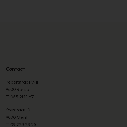
BASKETS
BA
€ 76,00
€ 
€ 190,00
Contact
Peperstraat 9-11
9600 Ronse
T.
055 21 19 67
Koestraat 13
9000 Gent
T.
09 223 28 25