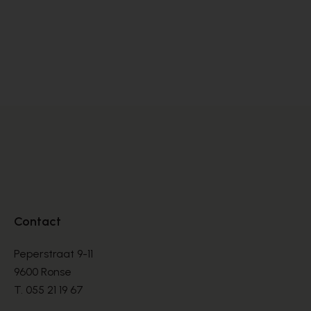
Alpe
BOOTS
€ 135,00
Contact
Peperstraat 9-11
9600 Ronse
T.
055 21 19 67