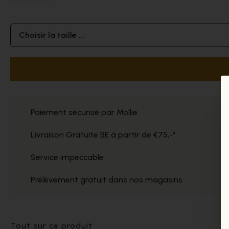
Choisir la taille ...
Paiement sécurisé par Mollie
Livraison Gratuite BE à partir de €75,-*
Service impeccable
Prélèvement gratuit dans nos magasins
Tout sur ce produit