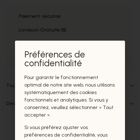
Paiement sécurisé
Livraison Gratuite BE
Service
Préférences de
Prélèvement gratuit
confidentialité
Pour garantir le fonctionnement
optimal de notre site web, nous utilisons
Tout sur ce produit
systématiquement des cookies
fonctionnels et analytiques. Si vous y
Des questions sur ce produit?
consentez, veuillez sélectionner « Tout
accepter ».
Si vous préférez ajuster vos
Ces produits vous intéresseront
préférences de confidentialité, vous