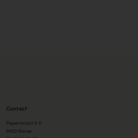
Zinda
Ro
DÉCOLLETÉS
DÉ
€ 105,00
€ 
€ 175,00
Contact
Peperstraat 9-11
9600 Ronse