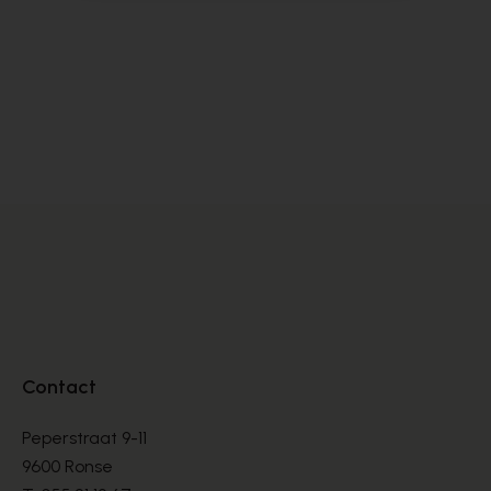
Alpe
Cy
BOOTS
BO
€ 135,00
€ 
Contact
Peperstraat 9-11
9600 Ronse