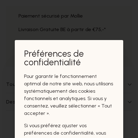
Paiement sécurisé par Mollie
Livraison Gratuite BE à partir de €75,-*
Service impeccable
Préférences de
Prélèvement gratuit dans nos magasins
confidentialité
Pour garantir le fonctionnement
optimal de notre site web, nous utilisons
Tout sur ce produit
systématiquement des cookies
fonctionnels et analytiques. Si vous y
Des questions sur ce produit?
consentez, veuillez sélectionner « Tout
accepter ».
Si vous préférez ajuster vos
Ces produits vous intéresseront
préférences de confidentialité, vous