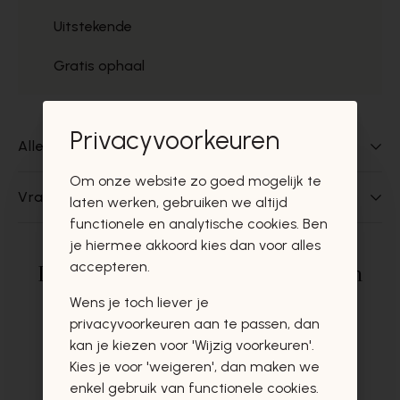
Uitstekende
Gratis ophaal
Privacyvoorkeuren
Alles over dit product
Om onze website zo goed mogelijk te
Vragen over dit product?
laten werken, gebruiken we altijd
functionele en analytische cookies. Ben
je hiermee akkoord kies dan voor alles
accepteren.
Deze producten zullen u zeker en
vast ook interesseren
Wens je toch liever je
privacyvoorkeuren aan te passen, dan
kan je kiezen voor 'Wijzig voorkeuren'.
Kies je voor 'weigeren', dan maken we
enkel gebruik van functionele cookies.