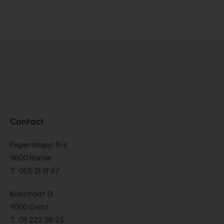
BOOTS
BO
€ 135,00
€ 
Contact
Peperstraat 9-11
9600 Ronse
T.
055 21 19 67
Koestraat 13
9000 Gent
T.
09 223 28 25