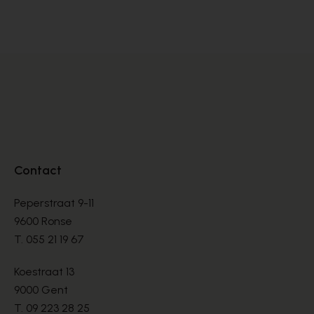
PUMPS
PU
€ 90,00
€ 
€ 225,00
Contact
Peperstraat 9-11
9600 Ronse
T.
055 21 19 67
Koestraat 13
9000 Gent
T.
09 223 28 25