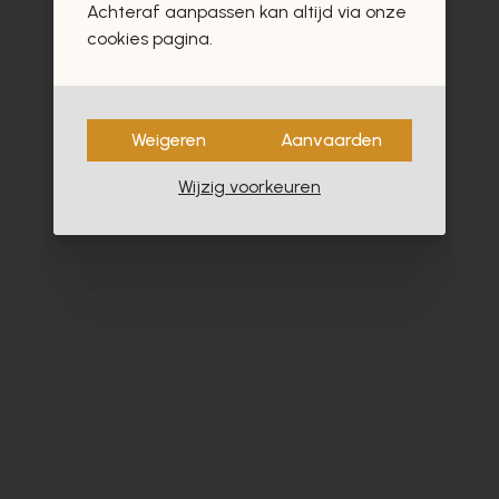
Achteraf aanpassen kan altijd via onze
- 60%
cookies pagina.
Weigeren
Aanvaarden
Wijzig voorkeuren
Roberto Festa
Zi