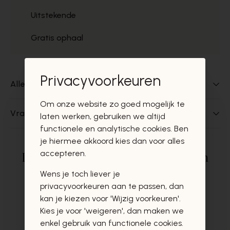
Uitstekende
Gratis ophaal
Privacyvoorkeuren
Alles over dit product
Om onze website zo goed mogelijk te
Vragen over dit product?
laten werken, gebruiken we altijd
functionele en analytische cookies. Ben
je hiermee akkoord kies dan voor alles
accepteren.
Deze producten zullen u zeker en
vast ook interesseren
Wens je toch liever je
privacyvoorkeuren aan te passen, dan
kan je kiezen voor 'Wijzig voorkeuren'.
Kies je voor 'weigeren', dan maken we
enkel gebruik van functionele cookies.