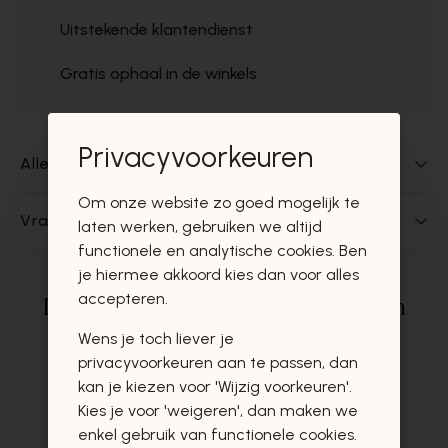
Uitstekende klantendienst
Gratis ophaal in de winkels
Privacyvoorkeuren
Alles over dit product
Om onze website zo goed mogelijk te
Vragen over dit product?
laten werken, gebruiken we altijd
functionele en analytische cookies. Ben
je hiermee akkoord kies dan voor alles
accepteren.
Deze producten zullen u zeker en
vast ook interesseren
Wens je toch liever je
privacyvoorkeuren aan te passen, dan
kan je kiezen voor 'Wijzig voorkeuren'.
Kies je voor 'weigeren', dan maken we
enkel gebruik van functionele cookies.