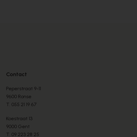
HANDTAS
HA
€ 169,00
€ 
Contact
Peperstraat 9-11
9600 Ronse
T.
055 21 19 67
Koestraat 13
9000 Gent
T.
09 223 28 25