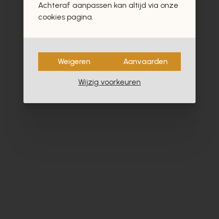
Achteraf aanpassen kan altijd via onze
cookies pagina.
Weigeren
Aanvaarden
Wijzig voorkeuren
Liu Jo
Gi