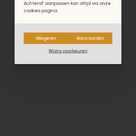
Achteraf aanpassen kan altijd via onze
- 60%
cookies pagina.
Weigeren
Aanvaarden
Wijzig voorkeuren
Satorisan
Ho