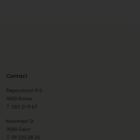
SNEAKERS
SN
€ 76,00
€ 
€ 190,00
Contact
Peperstraat 9-11
9600 Ronse
T.
055 21 19 67
Koestraat 13
9000 Gent
T.
09 223 28 25