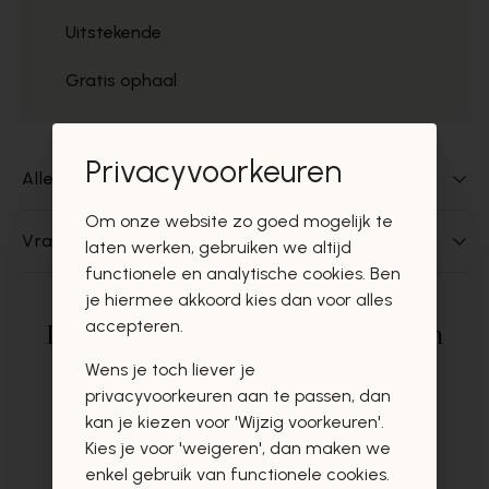
Uitstekende
Gratis ophaal
Privacyvoorkeuren
Alles over dit product
Om onze website zo goed mogelijk te
Vragen over dit product?
laten werken, gebruiken we altijd
functionele en analytische cookies. Ben
je hiermee akkoord kies dan voor alles
accepteren.
Deze producten zullen u zeker en
vast ook interesseren
Wens je toch liever je
privacyvoorkeuren aan te passen, dan
kan je kiezen voor 'Wijzig voorkeuren'.
Kies je voor 'weigeren', dan maken we
enkel gebruik van functionele cookies.