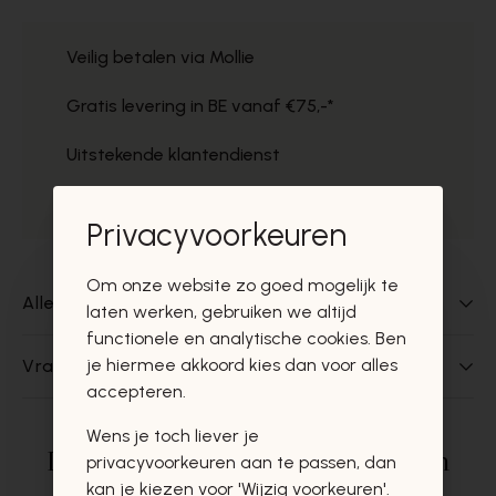
Veilig betalen via Mollie
Gratis levering in BE vanaf €75,-*
Uitstekende klantendienst
Gratis ophaal in de winkels
Privacyvoorkeuren
Om onze website zo goed mogelijk te
Alles over dit product
laten werken, gebruiken we altijd
functionele en analytische cookies. Ben
je hiermee akkoord kies dan voor alles
Vragen over dit product?
accepteren.
Wens je toch liever je
Deze producten zullen u zeker en
privacyvoorkeuren aan te passen, dan
kan je kiezen voor 'Wijzig voorkeuren'.