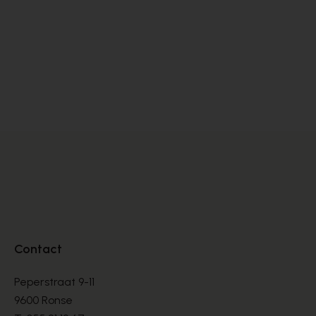
Alpe
Cy
BOOTS
BO
€ 135,00
€ 
Contact
Peperstraat 9-11
9600 Ronse