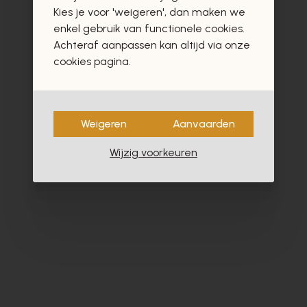
vast ook interesseren
Kies je voor 'weigeren', dan maken we
enkel gebruik van functionele cookies.
Achteraf aanpassen kan altijd via onze
cookies pagina.
Weigeren
Aanvaarden
Wijzig voorkeuren