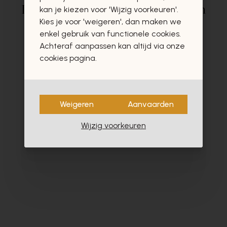
Deze producten zullen u zeker en
kan je kiezen voor 'Wijzig voorkeuren'.
Kies je voor 'weigeren', dan maken we
vast ook interesseren
enkel gebruik van functionele cookies.
Achteraf aanpassen kan altijd via onze
cookies pagina.
- 60%
Weigeren
Aanvaarden
Wijzig voorkeuren