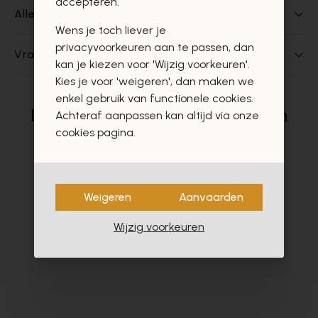
accepteren.
Alles over dit product
Wens je toch liever je
privacyvoorkeuren aan te passen, dan
Vragen over dit product?
kan je kiezen voor 'Wijzig voorkeuren'.
Kies je voor 'weigeren', dan maken we
enkel gebruik van functionele cookies.
Deze producten zullen u zeker en
Achteraf aanpassen kan altijd via onze
cookies pagina.
vast ook interesseren
Weigeren
Aanvaarden
Wijzig voorkeuren
- 60%