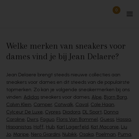
Skip to content
0
Items in wi
Uitgelogd
Welke merken van sneakers voor
dames vind je bij Jean Delaere?
Jean Delaere brengt steeds nieuwe collecties aan
sneakers voor dames
en dit steeds van de populairste
topmerken. Zo kan je volgende sneakermerken bij ons
vinden:
Adidas
sneakers voor dames
,
Alpe
,
Bjorn Borg
,
Calvin Klein
,
Camper
,
Catwalk
,
Caval
,
Cole Haan
,
Cylceur De Luxe
,
Cypres
,
Diadora
,
DL Sport
,
Donna
Caroline
,
Dwrs
,
Faguo
,
Floris Van Bommel
,
Guess
,
Hassia
,
Hispanistas
,
Hoff
,
Hub
,
Karl Lagerfeld
,
Kat Maconie
,
Liu
Jo
,
Maripe
,
Nero Giardini
,
Nubikk
,
Osaka
,
Poelman
,
Puma
,