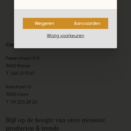
Weigeren
Aanvaarden
Wijzig voorkeuren
Contact
Peperstraat 9-11
9600 Ronse
T.
055 21 19 67
Koestraat 13
9000 Gent
T.
09 223 28 25
Blijf op de hoogte van onze nieuwste
producten & trends