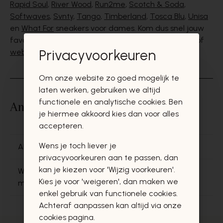
Rapid Soul
,
River Wood
,
Run2me
,
Scotch & Soda
,
Softwaves
,
Svnty
,
Tango
,
Timberland
,
Tosca Blu
,
Unisa
en
What For
sneakers voor dames
. Kom dus snel jouw
favoriete damessneakers shoppen in onze
winkels
of
Privacyvoorkeuren
webshop
.
Om onze website zo goed mogelijk te
laten werken, gebruiken we altijd
functionele en analytische cookies. Ben
Andere vragen binnen 'Sneakers'
je hiermee akkoord kies dan voor alles
accepteren.
Wens je toch liever je
Altijd goed met een leuke sneaker aan je voet?
privacyvoorkeuren aan te passen, dan
kan je kiezen voor 'Wijzig voorkeuren'.
Wil jij de mooiste sneakers voor heren voor elk
Kies je voor 'weigeren', dan maken we
moment?
enkel gebruik van functionele cookies.
Achteraf aanpassen kan altijd via onze
cookies pagina.