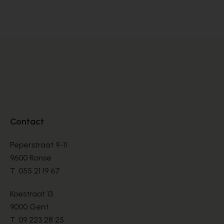
BOOTS
BO
€ 135,00
€ 
Contact
Peperstraat 9-11
9600 Ronse
T.
055 21 19 67
Koestraat 13
9000 Gent
T.
09 223 28 25