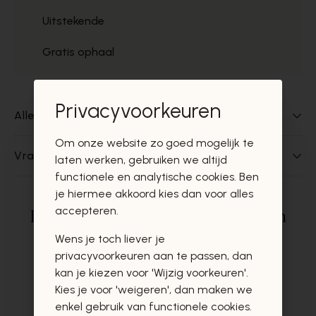
Uitstekende
Gratis ophaal
Privacyvoorkeuren
Alles over dit product
Om onze website zo goed mogelijk te
Vragen over dit product?
laten werken, gebruiken we altijd
functionele en analytische cookies. Ben
je hiermee akkoord kies dan voor alles
accepteren.
Deze producten zullen u zeker en
vast ook interesseren
Wens je toch liever je
privacyvoorkeuren aan te passen, dan
kan je kiezen voor 'Wijzig voorkeuren'.
Kies je voor 'weigeren', dan maken we
enkel gebruik van functionele cookies.