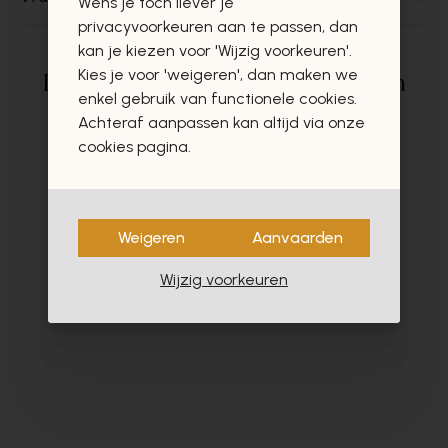
Wens je toch liever je
privacyvoorkeuren aan te passen, dan
kan je kiezen voor 'Wijzig voorkeuren'.
Kies je voor 'weigeren', dan maken we
Deze producten zullen u zeker en
enkel gebruik van functionele cookies.
vast ook interesseren
Achteraf aanpassen kan altijd via onze
cookies pagina.
Weigeren
Aanvaarden
- 40%
Wijzig voorkeuren