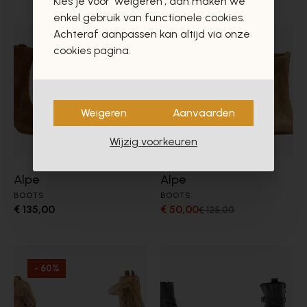
Kies je voor 'weigeren', dan maken we
enkel gebruik van functionele cookies.
Achteraf aanpassen kan altijd via onze
- 60%
cookies pagina.
Weigeren
Aanvaarden
Wijzig voorkeuren
Alpe
Alpe
BOOTS
BOOTS
€ 135,00
€ 50,00
€ 125,00
- 60%