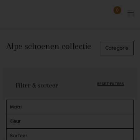
Skip to content
0
Items in wi
Uitgelogd
Alpe schoenen collectie
Categorie
Filter & sorteer
RESET FILTERS
Maat
Kleur
Sorteer