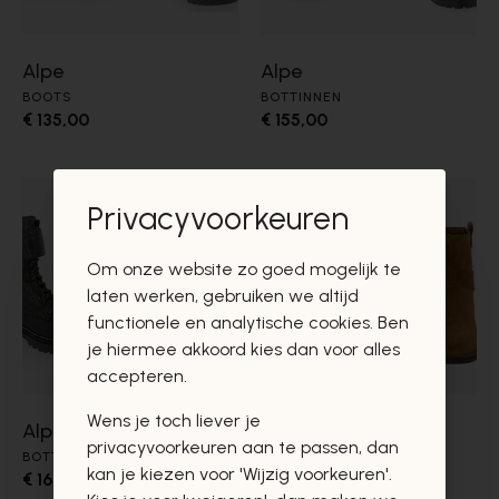
Alpe
Alpe
BOOTS
BOTTINNEN
€ 135,00
€ 155,00
Privacyvoorkeuren
Om onze website zo goed mogelijk te
laten werken, gebruiken we altijd
functionele en analytische cookies. Ben
je hiermee akkoord kies dan voor alles
accepteren.
Wens je toch liever je
Alpe
Alpe
privacyvoorkeuren aan te passen, dan
BOTTINNEN
BOOTS
kan je kiezen voor 'Wijzig voorkeuren'.
€ 169,00
€ 135,00